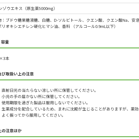
ンゾウエキス（原生薬5000mg）
物：ブドウ糖果糖液糖、白糖、D-ソルビトール、クエン酸、クエン酸Na、安
ポリオキシエチレン硬化ヒマシ油、香料 （アルコール0.9mL以下）
/ 容量
L×3本
及び取扱い上の注意
）直射日光の当たらない涼しい所に保管してください。
）小児の手の届かない所に保管してください。
）使用期限を過ぎた製品は服用しないでください。
）生薬成分を配合しているため、まれに沈殿が生じることがありますが、薬効
振ってから服用してください。
上の注意ほか