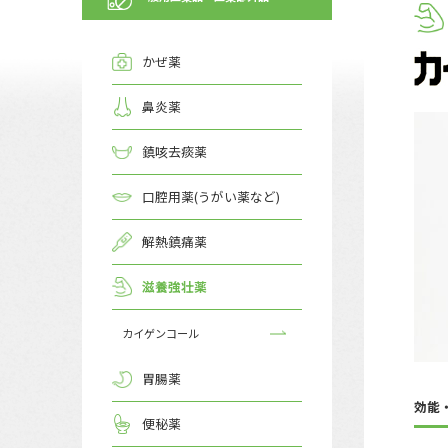
かぜ薬
鼻炎薬
鎮咳去痰薬
口腔用薬(うがい薬など)
解熱鎮痛薬
滋養強壮薬
カイゲンコール
胃腸薬
効能
便秘薬