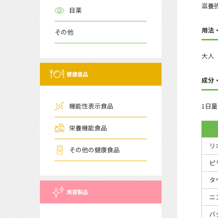
滋養
目薬
用法
その他
大人（
健康食品
成分
機能性表示食品
1日量
栄養機能食品
リ
その他の健康食品
ピ
タ
美容製品
ニ
バ