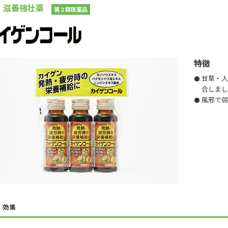
滋養強壮薬
第２類医薬品
特徴
甘草・人
合しま
風邪で弱
・効果