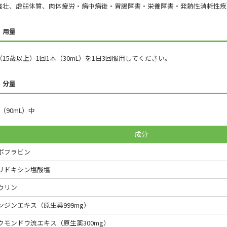
強壮、虚弱体質、肉体疲労・病中病後・胃腸障害・栄養障害・発熱性消耗性疾
・用量
15歳以上）1回1本（30mL）を1日3回服用してください。
・分量
（90mL）中
成分
ボフラビン
リドキシン塩酸塩
ウリン
ンジンエキス（原生薬999mg）
クモンドウ流エキス（原生薬300mg）