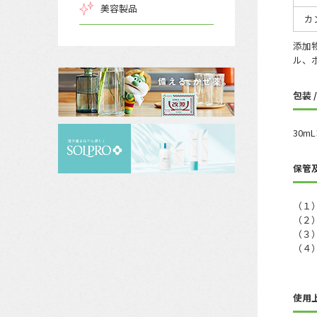
美容製品
カ
添加
ル、
包装 
30m
保管
（１
（２
（３
（４
よく
使用