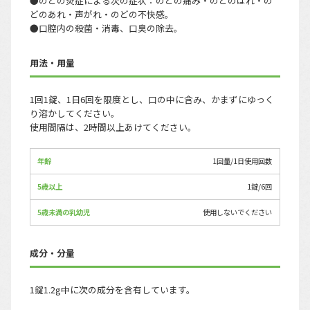
●のどの炎症による次の症状：のどの痛み・のどのはれ・の
どのあれ・声がれ・のどの不快感。
●口腔内の殺菌・消毒、口臭の除去。
用法・用量
1回1錠、1日6回を限度とし、口の中に含み、かまずにゆっく
り溶かしてください。
使用間隔は、2時間以上あけてください。
年齢
1回量/1日使用回数
5歳以上
1錠/6回
5歳未満の乳幼児
使用しないでください
成分・分量
1錠1.2g中に次の成分を含有しています。