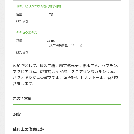
セチルピリジニウム塩化物水和物
含量
1mg
はたらき
キキョウエキス
含量
25mg
（原生薬換算量： 100mg）
はたらき
添加物として、精製白糖、粉末還元麦芽糖水アメ、ゼラチン、
アラビアゴム、軽質無水ケイ酸、ステアリン酸カルシウム、
パラオキシ安息香酸ブチル、黄色5号、l -メントール、香料を
含有します。
包装 / 容量
24錠
使用上の注意ほか